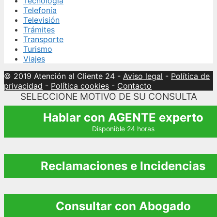
Tecnología
Telefonía
Televisión
Trámites
Transporte
Turismo
Viajes
© 2019 Atención al Cliente 24
-
Aviso legal
-
Política de
privacidad
-
Política cookies
-
Contacto
SELECCIONE MOTIVO DE SU CONSULTA
Hablar con AGENTE experto
Disponible 24 horas
Reclamaciones e Incidencias
Consultar con Abogado