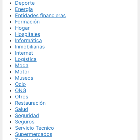
Deporte
Energía
Entidades financieras
Formación
Hogar
Hospitales
Informática
Inmobiliarias
Internet
Logística
Moda
Motor
Museos
Ocio
ONG
Otros
Restauración
Salud
Seguridad
Seguros
Servicio Técnico
Supermercados