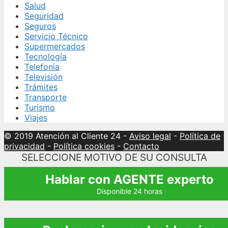
Salud
Seguridad
Seguros
Servicio Técnico
Supermercados
Tecnología
Telefonía
Televisión
Trámites
Transporte
Turismo
Viajes
© 2019 Atención al Cliente 24
-
Aviso legal
-
Política de
privacidad
-
Política cookies
-
Contacto
SELECCIONE MOTIVO DE SU CONSULTA
Hablar con AGENTE experto
Disponible 24 horas