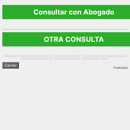
Consultar con Abogado
OTRA CONSULTA
Publicidad. Precio llamada: Red Fija 1,21 euros/min. Red Móvil. 1,57 euros/min. IVA incluido. Mayores
de 18 años. Briseidan Tech SL Apdo. de Correos 78002 Madrid 28032.
Cerrar
Publicidad