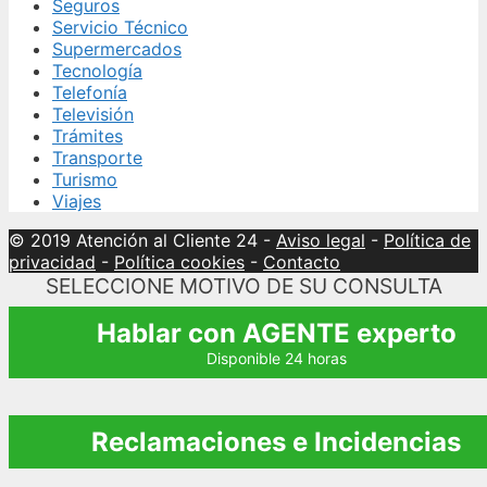
Seguros
Servicio Técnico
Supermercados
Tecnología
Telefonía
Televisión
Trámites
Transporte
Turismo
Viajes
© 2019 Atención al Cliente 24
-
Aviso legal
-
Política de
privacidad
-
Política cookies
-
Contacto
SELECCIONE MOTIVO DE SU CONSULTA
Hablar con AGENTE experto
Disponible 24 horas
Reclamaciones e Incidencias