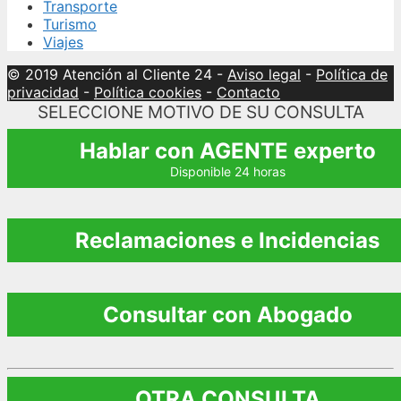
Transporte
Turismo
Viajes
© 2019 Atención al Cliente 24
-
Aviso legal
-
Política de
privacidad
-
Política cookies
-
Contacto
SELECCIONE MOTIVO DE SU CONSULTA
Hablar con AGENTE experto
Disponible 24 horas
Reclamaciones e Incidencias
Consultar con Abogado
OTRA CONSULTA