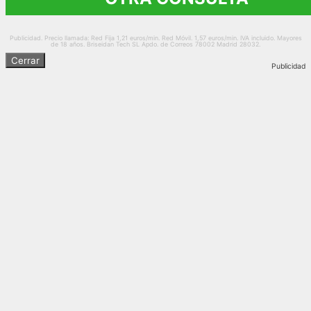
Publicidad. Precio llamada: Red Fija 1,21 euros/min. Red Móvil. 1,57 euros/min. IVA incluido. Mayores
de 18 años. Briseidan Tech SL Apdo. de Correos 78002 Madrid 28032.
Cerrar
Publicidad