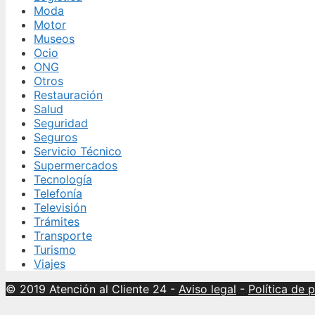
Moda
Motor
Museos
Ocio
ONG
Otros
Restauración
Salud
Seguridad
Seguros
Servicio Técnico
Supermercados
Tecnología
Telefonía
Televisión
Trámites
Transporte
Turismo
Viajes
© 2019 Atención al Cliente 24
-
Aviso legal
-
Política de 