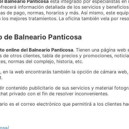
el Balneario Panticosa
está integrado por especialistas en m
 ofrecerá información detallada de los servicios y beneficio
mas de pago, normas, horarios y más. Así mismo, este equi
los mejores tratamientos. La oficina también vela por res
o de Balneario Panticosa
o online del Balneario Panticosa
. Tienen una página web e
 de otros clientes, tabla de precios y promociones, notici
es, normas del complejo, historia, etc.
a
, en la web encontrarás también la opción de cámara web,
t.
ir contenido publicitario de sus servicios y material fotogr
hat privado con el fin de resolver inconvenientes.
rio es el correo electrónico que permitirá a los clientes ha
osa/