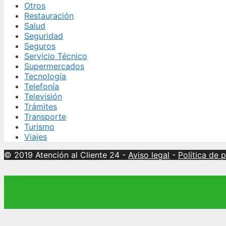
Otros
Restauración
Salud
Seguridad
Seguros
Servicio Técnico
Supermercados
Tecnología
Telefonía
Televisión
Trámites
Transporte
Turismo
Viajes
© 2019 Atención al Cliente 24
-
Aviso legal
-
Política de 