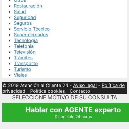
Restauración
Salud
Seguridad
Seguros
Servicio Técnico
Supermercados
Tecnología
Telefonía
Televisión
Trámites
Transporte
Turismo
Viajes
© 2019 Atención al Cliente 24
-
Aviso legal
-
Política de
privacidad
-
Política cookies
-
Contacto
SELECCIONE MOTIVO DE SU CONSULTA
Hablar con AGENTE experto
Disponible 24 horas