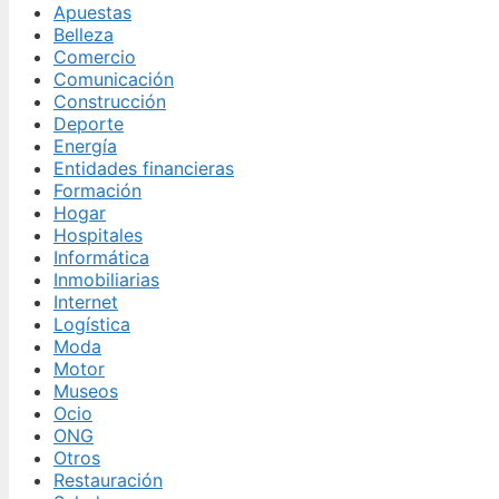
Apuestas
Belleza
Comercio
Comunicación
Construcción
Deporte
Energía
Entidades financieras
Formación
Hogar
Hospitales
Informática
Inmobiliarias
Internet
Logística
Moda
Motor
Museos
Ocio
ONG
Otros
Restauración