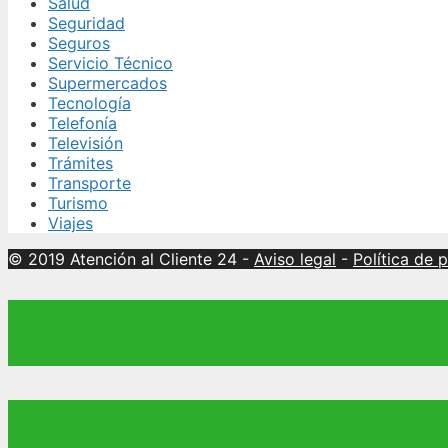
Salud
Seguridad
Seguros
Servicio Técnico
Supermercados
Tecnología
Telefonía
Televisión
Trámites
Transporte
Turismo
Viajes
© 2019 Atención al Cliente 24
-
Aviso legal
-
Política de 